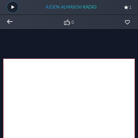
AJDEN-ALMASOV-RADIO
1
0
Общий